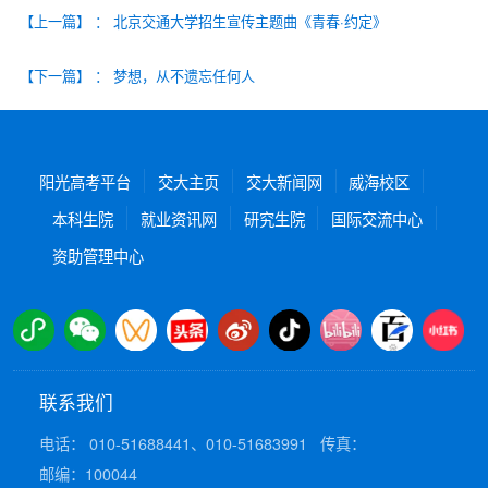
【上一篇】
：
北京交通大学招生宣传主题曲《青春·约定》
【下一篇】
：
梦想，从不遗忘任何人
阳光高考平台
交大主页
交大新闻网
威海校区
本科生院
就业资讯网
研究生院
国际交流中心
资助管理中心
联系我们
电话： 010-51688441、010-51683991
传真：
邮编：100044