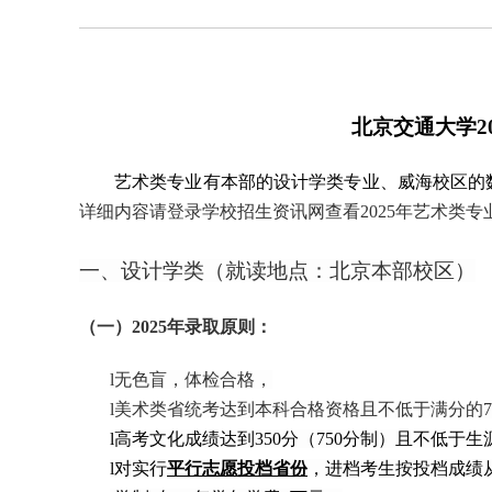
北京交通大学
2
艺术类专业有本部的设计学类专业、威海校区的
详细内容请登录
学
校招生
资讯
网查看
2025年
艺术类
专
一、设计学类（就读地点：北京本部校区）
（
一
）2025
年录取原则：
l
无色盲，体检合格，
l
美术类
省统考达到本科合格资格且不低于满分的7
l
高考文化成绩达到350分（750分制）且不低
l
对实行
平行志愿投档省份
，进档考生
按
投档成绩