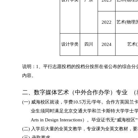
2023
2022
艺术(物理
设计学类
四川
2024
艺术(
说明：
1、平行志愿投档的
投档分按所在省
公布
的综合分
内容。
二、数字媒体艺术（中外合作办学）专业
（
(一)
威海校区就读，学费
10
.5
万元/学年。合作方英国兰
业生须同时满足北京交通大学和兰卡斯特大学学士学位
Arts in Design Interactions）
。
毕业证书无“威海校区”
(二)
入学后大量的全英文教学，专业课为全英文教材，要
(三)
录取要求