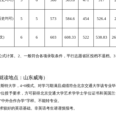
5
6
580
583.8
471
517
历史均可)
5
5
573
584.6
454
526.4
文)
6
6
603
608.33
522
538.83
26
公式计算。
2、
一般符合各项录取条件，平行志愿省区投档不退档。
就读地点：山东威海）
卡斯特大学
，
4+0模式
。对学习期满且成绩符合北京交通大学该专业毕
授予要求，方可获得北京交通大学艺术学学士学位证书和英国兰卡斯特大
”
中外合作办学”字样。不能转专业。
求较好的英语基础
。
非英语考生请谨慎报考。